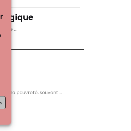
r
Belgique
enre ...
D
et, la pauvreté, souvent ...
es