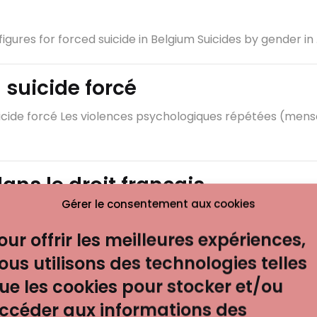
gures for forced suicide in Belgium Suicides by gender in .
 suicide forcé
uicide forcé Les violences psychologiques répétées (men
dans le droit français
Gérer le consentement aux cookies
le droit français Avant la loi du 30 juillet 2020 ...
our offrir les meilleures expériences,
 suicide forcé (version anglais
ous utilisons des technologies telles
ue les cookies pour stocker et/ou
 forced suicide Repeated psychological violence (lies, sa
ccéder aux informations des