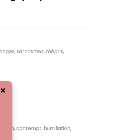
..
songes, sarcasmes, mépris,
e)
rcasm, contempt, humiliation,