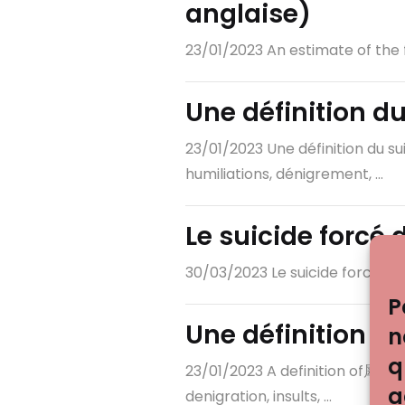
anglaise)
23/01/2023 An estimate of the fi
Une définition du
23/01/2023 Une définition du s
humiliations, dénigrement, ...
Le suicide forcé 
30/03/2023 Le suicide forcé dans 
P
Une définition du
n
q
23/01/2023 A definition of 犀利士
a
denigration, insults, ...