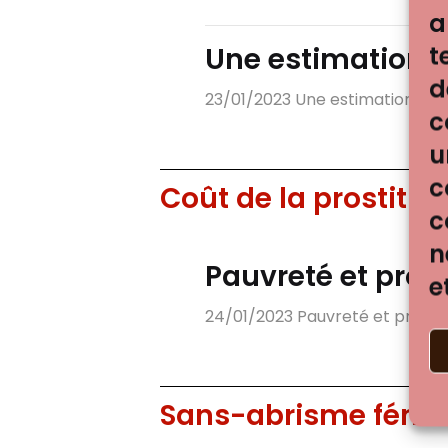
a
t
Une estimation d
d
23/01/2023 Une estimation des ch
c
u
c
Coût de la prostitut
c
n
Pauvreté et prost
e
24/01/2023 Pauvreté et prostitut
Sans-abrisme fémi