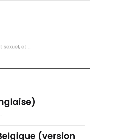
exuel, et ...
anglaise)
.
Belgique (version