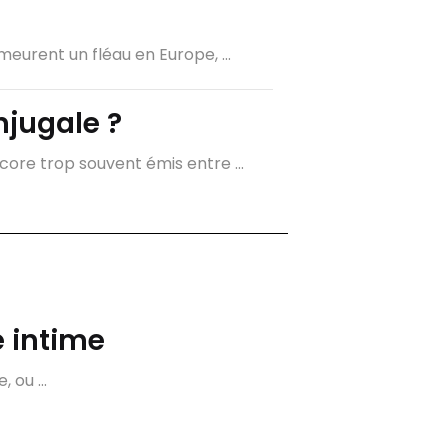
eurent un fléau en Europe, ...
njugale ?
ore trop souvent émis entre ...
e intime
 ou ...