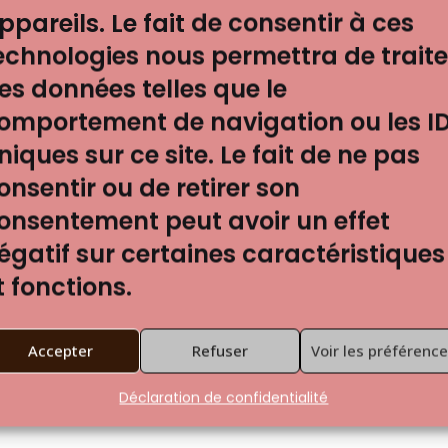
ppareils. Le fait de consentir à ces
echnologies nous permettra de traite
es chiffres du suicide forcé en 
es données telles que le
iffres du suicide forcé en Belgique Les suicides selon le g
omportement de navigation ou les I
niques sur ce site. Le fait de ne pas
onsentir ou de retirer son
ion
onsentement peut avoir un effet
égatif sur certaines caractéristiques
itution
t fonctions.
ion Pauvreté et prostitution sont intimement liées1. En eff
Accepter
Refuser
Voir les préférenc
Déclaration de confidentialité
nin