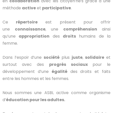
en
collaboration
avec les citoyen·ne·s grâce à une
méthode
active
et
participative
.
Ce
répertoire
est présent pour offrir
une
connaissance
, une
compréhension
ainsi
qu’une
appropriation
des
droits
humains de la
femme.
Dans l’espoir d’une
société
plus
juste
,
solidaire
et
surtout avec des
progrès sociaux
pour le
développement d’une
égalité
des droits et faits
entre les hommes et les femmes.
Nous sommes une ASBL active comme organisme
d’
éducation pour les adultes.