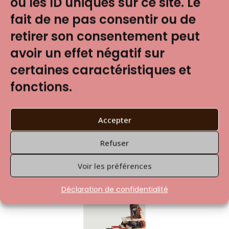
ou les ID uniques sur ce site. Le
demande
fait de ne pas consentir ou de
retirer son consentement peut
avoir un effet négatif sur
certaines caractéristiques et
fonctions.
Accepter
Refuser
Anthropologie
Voir les préférences
du genre et
de la violence
Déclaration de confidentialité