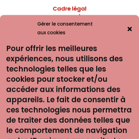
Cadre légal
source de
violences
Gérer le consentement
domestiques
aux cookies
pour les
Pour offrir les meilleures
migrantes
Disponible sur
expériences, nous utilisons des
demande
technologies telles que les
cookies pour stocker et/ou
accéder aux informations des
appareils. Le fait de consentir à
ces technologies nous permettra
de traiter des données telles que
Feminism
le comportement de navigation
washing
Disponible sur