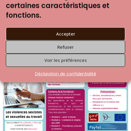
certaines caractéristiques et
Je me forme
fonctions.
Accepter
Refuser
Voir les préférences
Déclaration de confidentialité