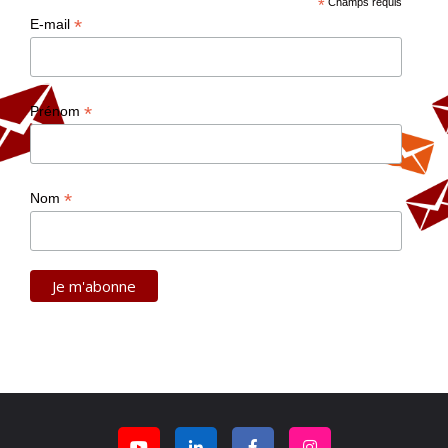
*
Champs requis
*
E-mail
*
Prénom
*
Nom