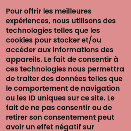
Pour offrir les meilleures
expériences, nous utilisons des
technologies telles que les
cookies pour stocker et/ou
accéder aux informations des
appareils. Le fait de consentir à
ces technologies nous permettra
Ce
MOOC
est là pour
aider
les uns et les autres,
de traiter des données telles que
à
créer l’entreprise de demain
, où violences
sexuelles et sexistes ne seront qu’un mauvais
le comportement de navigation
souvenir.
ou les ID uniques sur ce site. Le
Il est
destiné
aux salarié.e.s de toutes les
fait de ne pas consentir ou de
entreprises,
femmes et hommes, employés et
retirer son consentement peut
dirigeants.
avoir un effet négatif sur