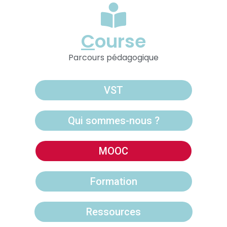
C
ourse
Parcours pédagogique
VST
Qui sommes-nous ?
MOOC
Formation
Ressources