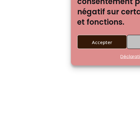
consentement pe
négatif sur cert
et fonctions.
Accepter
Déclarat