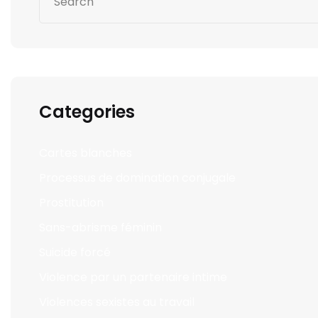
Categories
Cartes blanches
Processus de domination conjugale
Prostitution
Sans-abrisme féminin
Suicide forcé
Violence par un partenaire intime
Violences sexistes au travail